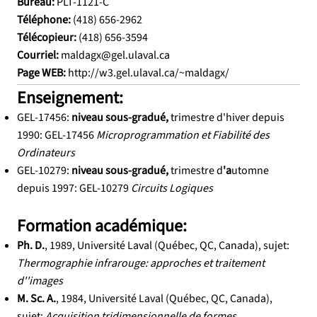
Bureau:
PLT-1121-C
Téléphone:
(418) 656-2962
Télécopieur:
(418) 656-3594
Courriel:
maldagx@gel.ulaval.ca
Page WEB:
http://w3.gel.ulaval.ca/~maldagx/
Enseignement:
GEL-17456:
niveau sous-gradué,
trimestre d'hiver depuis
1990: GEL-17456
Microprogrammation et Fiabilité des
Ordinateurs
GEL-10279:
niveau sous-gradué,
trimestre d
'a
utomne
depuis
1997: GEL-10279
Circuits Logiques
Formation académique:
Ph. D.
, 1989, Université Laval (Québec, QC, Canada), sujet:
Thermographie infrarouge: approches et traitement
d''images
M. Sc. A.
, 1984, Université Laval (Québec, QC, Canada),
sujet:
Acquisition tridimensionnelle de formes